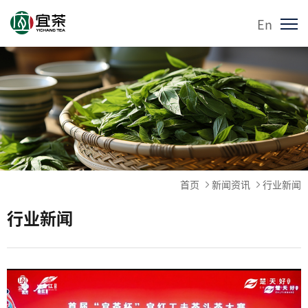
En
首页
新闻资讯
行业新闻
行业新闻