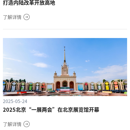
打造内陆改革开放高地
了解详情
2025-05-24
2025北京“一展两会”在北京展览馆开幕
了解详情