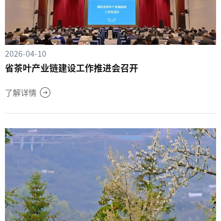
2026-04-10
省茶叶产业链建设工作推进会召开
了解详情