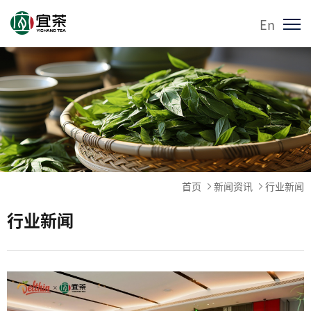
En
首页
新闻资讯
行业新闻
行业新闻