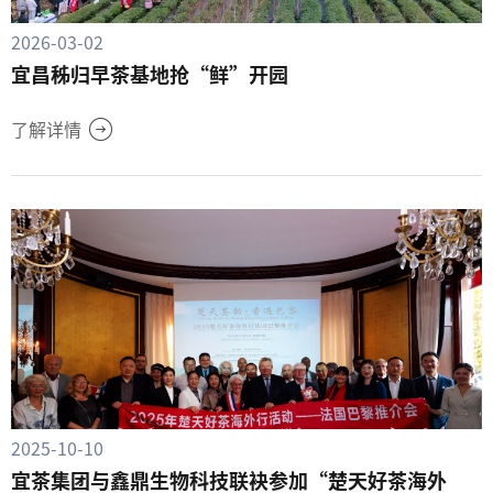
2026-03-02
宜昌秭归早茶基地抢“鲜”开园
了解详情
2025-10-10
宜茶集团与鑫鼎生物科技联袂参加“楚天好茶海外