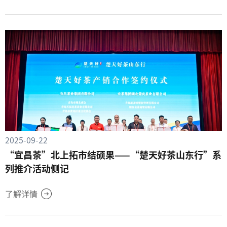
2025-09-22
“宜昌茶”北上拓市结硕果——“楚天好茶山东行”系
列推介活动侧记
了解详情